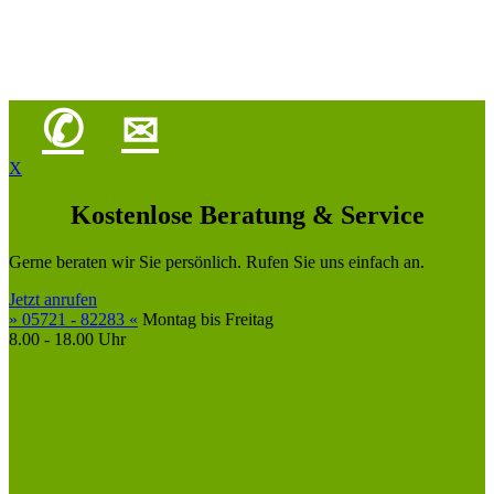
✆
✉
X
Kostenlose Beratung & Service
Gerne beraten wir Sie persönlich. Rufen Sie uns einfach an.
Jetzt anrufen
» 05721 - 82283 «
Montag bis Freitag
8.00 - 18.00 Uhr