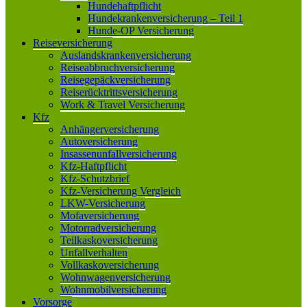
Hundehaftpflicht
Hundekrankenversicherung – Teil 1
Hunde-OP Versicherung
Reiseversicherung
Auslandskrankenversicherung
Reiseabbruchversicherung
Reisegepäckversicherung
Reiserücktrittsversicherung
Work & Travel Versicherung
Kfz
Anhängerversicherung
Autoversicherung
Insassenunfallversicherung
Kfz-Haftpflicht
Kfz-Schutzbrief
Kfz-Versicherung Vergleich
LKW-Versicherung
Mofaversicherung
Motorradversicherung
Teilkaskoversicherung
Unfallverhalten
Vollkaskoversicherung
Wohnwagenversicherung
Wohnmobilversicherung
Vorsorge