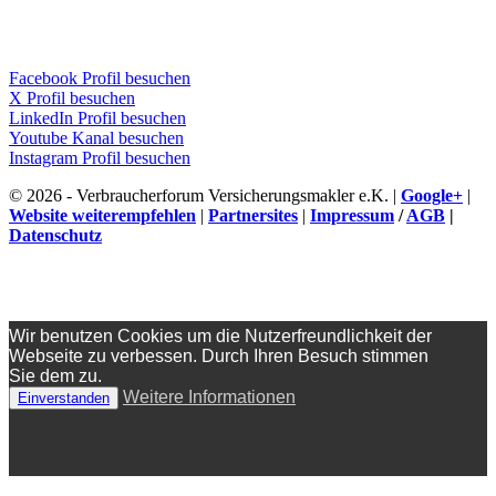
Facebook Profil besuchen
X Profil besuchen
LinkedIn Profil besuchen
Youtube Kanal besuchen
Instagram Profil besuchen
© 2026 - Verbraucherforum Versicherungsmakler e.K. |
Google+
|
Website weiterempfehlen
|
Partnersites
|
Impressum
/
AGB
|
Datenschutz
Wir benutzen Cookies um die Nutzerfreundlichkeit der
Webseite zu verbessen. Durch Ihren Besuch stimmen
Sie dem zu.
Weitere Informationen
Einverstanden