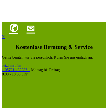
✆
✉
X
Kostenlose Beratung & Service
Gerne beraten wir Sie persönlich. Rufen Sie uns einfach an.
Jetzt anrufen
» 05721 - 82283 «
Montag bis Freitag
8.00 - 18.00 Uhr