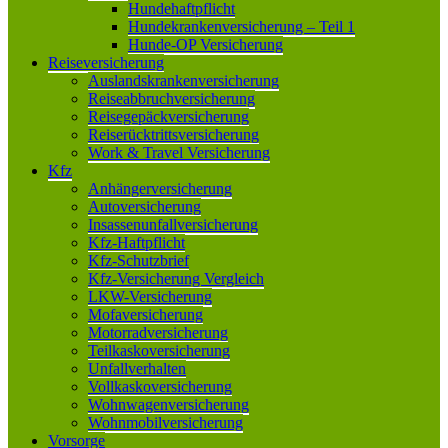
Hundehaftpflicht
Hundekrankenversicherung – Teil 1
Hunde-OP Versicherung
Reiseversicherung
Auslandskrankenversicherung
Reiseabbruchversicherung
Reisegepäckversicherung
Reiserücktrittsversicherung
Work & Travel Versicherung
Kfz
Anhängerversicherung
Autoversicherung
Insassenunfallversicherung
Kfz-Haftpflicht
Kfz-Schutzbrief
Kfz-Versicherung Vergleich
LKW-Versicherung
Mofaversicherung
Motorradversicherung
Teilkaskoversicherung
Unfallverhalten
Vollkaskoversicherung
Wohnwagenversicherung
Wohnmobilversicherung
Vorsorge