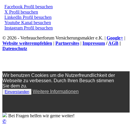
Facebook Profil besuchen
X Profil besuchen
LinkedIn Profil besuchen
Youtube Kanal besuchen
Instagram Profil besuchen
© 2026 - Verbraucherforum Versicherungsmakler e.K. |
Google+
|
Website weiterempfehlen
|
Partnersites
|
Impressum
/
AGB
|
Datenschutz
Wir benutzen Cookies um die Nutzerfreundlichkeit der
Webseite zu verbessen. Durch Ihren Besuch stimmen
Sie dem zu.
Weitere Informationen
Einverstanden
Bei Fragen helfen wir gerne weiter!
✆