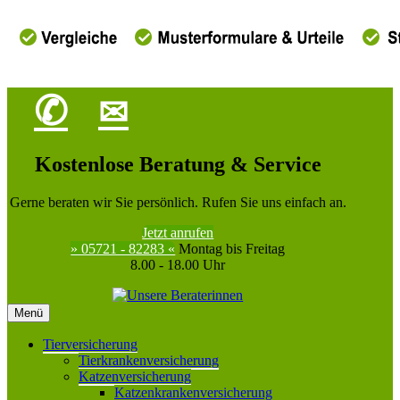
✆
✉
Kostenlose Beratung & Service
Gerne beraten wir Sie persönlich. Rufen Sie uns einfach an.
Jetzt anrufen
» 05721 - 82283 «
Montag bis Freitag
8.00 - 18.00 Uhr
Menü
Tierversicherung
Tierkrankenversicherung
Katzenversicherung
Katzenkrankenversicherung