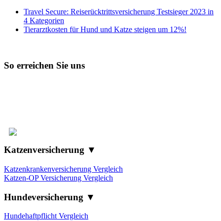
Travel Secure: Reiserücktrittsversicherung Testsieger 2023 in
4 Kategorien
Tierarztkosten für Hund und Katze steigen um 12%!
So erreichen Sie uns
Wir beraten Sie von Montag bis Freitag von 8 bis 18 Uhr
kontakt@verbraucherforum-info.de
05721 – 82283
Katzenversicherung ▼
Katzenkrankenversicherung Vergleich
Katzen-OP Versicherung Vergleich
Hundeversicherung ▼
Hundehaftpflicht Vergleich