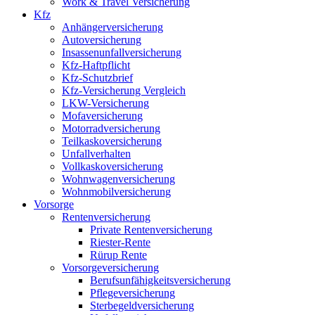
Work & Travel Versicherung
Kfz
Anhängerversicherung
Autoversicherung
Insassenunfallversicherung
Kfz-Haftpflicht
Kfz-Schutzbrief
Kfz-Versicherung Vergleich
LKW-Versicherung
Mofaversicherung
Motorradversicherung
Teilkaskoversicherung
Unfallverhalten
Vollkaskoversicherung
Wohnwagenversicherung
Wohnmobilversicherung
Vorsorge
Rentenversicherung
Private Rentenversicherung
Riester-Rente
Rürup Rente
Vorsorgeversicherung
Berufsunfähigkeitsversicherung
Pflegeversicherung
Sterbegeldversicherung