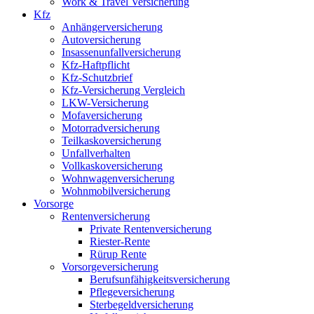
Work & Travel Versicherung
Kfz
Anhängerversicherung
Autoversicherung
Insassenunfallversicherung
Kfz-Haftpflicht
Kfz-Schutzbrief
Kfz-Versicherung Vergleich
LKW-Versicherung
Mofaversicherung
Motorradversicherung
Teilkaskoversicherung
Unfallverhalten
Vollkaskoversicherung
Wohnwagenversicherung
Wohnmobilversicherung
Vorsorge
Rentenversicherung
Private Rentenversicherung
Riester-Rente
Rürup Rente
Vorsorgeversicherung
Berufsunfähigkeitsversicherung
Pflegeversicherung
Sterbegeldversicherung