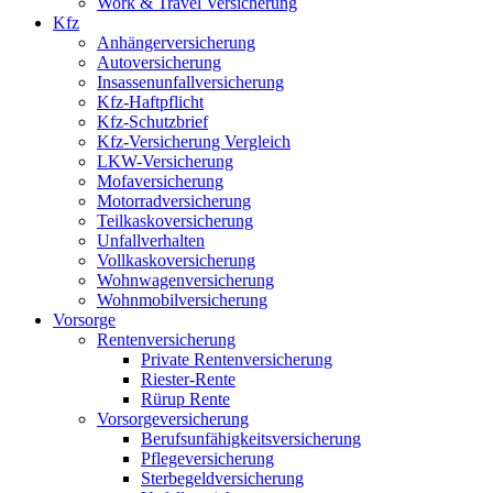
Work & Travel Versicherung
Kfz
Anhängerversicherung
Autoversicherung
Insassenunfallversicherung
Kfz-Haftpflicht
Kfz-Schutzbrief
Kfz-Versicherung Vergleich
LKW-Versicherung
Mofaversicherung
Motorradversicherung
Teilkaskoversicherung
Unfallverhalten
Vollkaskoversicherung
Wohnwagenversicherung
Wohnmobilversicherung
Vorsorge
Rentenversicherung
Private Rentenversicherung
Riester-Rente
Rürup Rente
Vorsorgeversicherung
Berufsunfähigkeitsversicherung
Pflegeversicherung
Sterbegeldversicherung