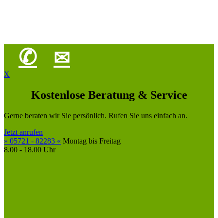
✆
✉
X
Kostenlose Beratung & Service
Gerne beraten wir Sie persönlich. Rufen Sie uns einfach an.
Jetzt anrufen
» 05721 - 82283 «
Montag bis Freitag
8.00 - 18.00 Uhr