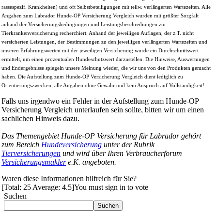
rassespezif. Krankheiten) und oft Selbstbeteiligungen mit teilw. verlängerten Wartezeiten. Alle
Angaben zum Labrador Hunde-OP Versicherung Vergleich wurden mit größter Sorgfalt
anhand der Versicherungsbedingungen und Leistungsbeschreibungen zur
Tierkrankenversicherung recherchiert. Anhand der jeweiligen Auflagen, der z.T. nicht
versicherten Leistungen, der Bestimmungen zu den jeweiligen verlängerten Wartezeiten und
unseren Erfahrungswerten mit der jeweiligen Versicherung wurde ein Durchschnittswert
ermittelt, um einen prozentualen Hundeschutzwert darzustellen. Die Hinweise, Auswertungen
und Endergebnisse spiegeln unsere Meinung wieder, die wir uns von den Produkten gemacht
haben. Die Aufstellung zum Hunde-OP Versicherung Vergleich dient lediglich zu
Orientierungszwecken, alle Angaben ohne Gewähr und kein Anspruch auf Vollständigkeit!
Falls uns irgendwo ein Fehler in der Aufstellung zum Hunde-OP
Versicherung Vergleich unterlaufen sein sollte, bitten wir um einen
sachlichen Hinweis dazu.
Das Themengebiet Hunde-OP Versicherung für Labrador gehört
zum Bereich
Hundeversicherung
unter der Rubrik
Tierversicherungen
und wird über Ihren Verbraucherforum
Versicherungsmakler
e.K. angeboten.
Waren diese Informationen hilfreich für Sie?
[Total:
25
Average:
4.5
]
You must sign in to vote
Suchen
Suchen