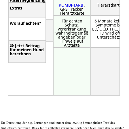
Altersbegrenzung
KOMBI-TARIF
,
Tierarztkarte
Extras
GPS Tracker,
Tierarztkarte
Für echten
6 Monate keine
Worauf achten?
Schutz,
Symptome bei
Vorerkrankung
ED, OCD, FPC, IPA,
wahrheitsgemäß
HD wird oft
angeben oder
unterschätzt
Hinweis auf
Arztakte
🐶 Jetzt Beitrag
für meinen Hund
berechnen
Die Darstellung der o.g. Leistungen sind immer dem jeweilig bestmöglichen Tarif des
Anbieters zuzuordnen. Basis Tarife enthalten geringere Leistungen (evtl. auch den Ausschluß