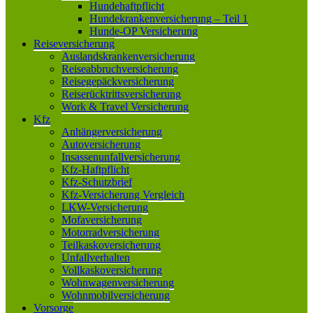
Hundehaftpflicht
Hundekrankenversicherung – Teil 1
Hunde-OP Versicherung
Reiseversicherung
Auslandskrankenversicherung
Reiseabbruchversicherung
Reisegepäckversicherung
Reiserücktrittsversicherung
Work & Travel Versicherung
Kfz
Anhängerversicherung
Autoversicherung
Insassenunfallversicherung
Kfz-Haftpflicht
Kfz-Schutzbrief
Kfz-Versicherung Vergleich
LKW-Versicherung
Mofaversicherung
Motorradversicherung
Teilkaskoversicherung
Unfallverhalten
Vollkaskoversicherung
Wohnwagenversicherung
Wohnmobilversicherung
Vorsorge