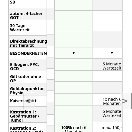
SB
Tipp
ab 22,50 €
ab 16,76 €
autom. 4-facher
GOT
30 Tage
Wartezeit
Direktabrechnung
mit Tierarzt
▼
▼
BESONDERHEITEN:
6 Monate
Ellbogen, FPC,
Wartezeit
OCD
Giftköder ohne
OP
Goldakupunktur,
Physio
<
>
1x nach 6
Kaiserschnitt
Monaten
6 Monate
Kastration 1:
Wartezeit
Gebärmutter /
Tumor
100%
nach 6
max. 150,-
Kastration 2:
Monaten