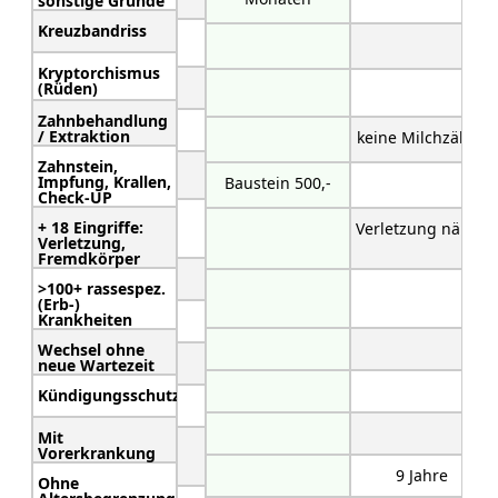
sonstige Gründe
Kreuzbandriss
Kryptorchismus
(Rüden)
Zahnbehandlung
/ Extraktion
keine Milchzähne
Zahnstein,
Impfung, Krallen,
Baustein 500,-
Check-UP
+ 18 Eingriffe:
Verletzung nähen
Verletzung,
Fremdkörper
>100+ rassespez.
(Erb-)
Krankheiten
Wechsel ohne
neue Wartezeit
Kündigungsschutz
Mit
Vorerkrankung
9 Jahre
Ohne