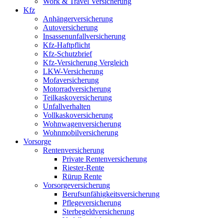
Work & Travel Versicherung
Kfz
Anhängerversicherung
Autoversicherung
Insassenunfallversicherung
Kfz-Haftpflicht
Kfz-Schutzbrief
Kfz-Versicherung Vergleich
LKW-Versicherung
Mofaversicherung
Motorradversicherung
Teilkaskoversicherung
Unfallverhalten
Vollkaskoversicherung
Wohnwagenversicherung
Wohnmobilversicherung
Vorsorge
Rentenversicherung
Private Rentenversicherung
Riester-Rente
Rürup Rente
Vorsorgeversicherung
Berufsunfähigkeitsversicherung
Pflegeversicherung
Sterbegeldversicherung