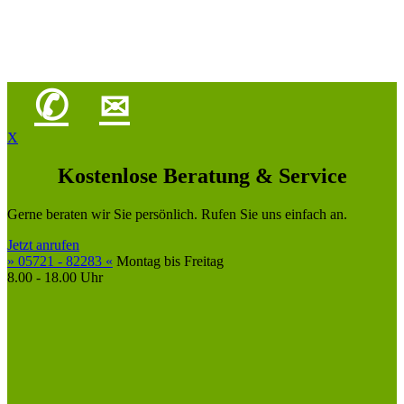
✆
✉
X
Kostenlose Beratung & Service
Gerne beraten wir Sie persönlich. Rufen Sie uns einfach an.
Jetzt anrufen
» 05721 - 82283 «
Montag bis Freitag
8.00 - 18.00 Uhr