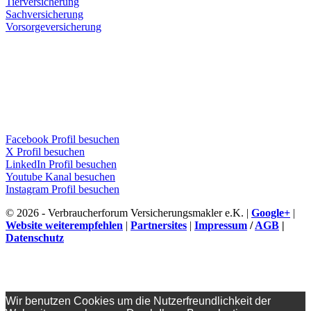
Tierversicherung
Sachversicherung
Vorsorgeversicherung
Facebook Profil besuchen
X Profil besuchen
LinkedIn Profil besuchen
Youtube Kanal besuchen
Instagram Profil besuchen
© 2026 - Verbraucherforum Versicherungsmakler e.K. |
Google+
|
Website weiterempfehlen
|
Partnersites
|
Impressum
/
AGB
|
Datenschutz
Wir benutzen Cookies um die Nutzerfreundlichkeit der