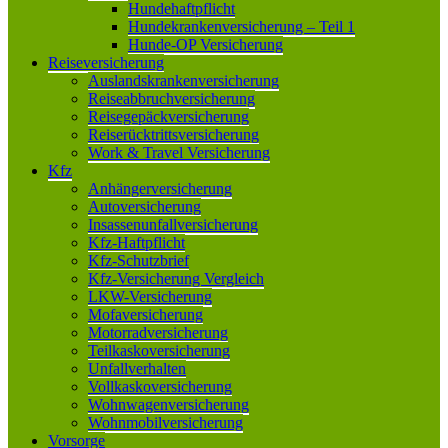
Hundehaftpflicht
Hundekrankenversicherung – Teil 1
Hunde-OP Versicherung
Reiseversicherung
Auslandskrankenversicherung
Reiseabbruchversicherung
Reisegepäckversicherung
Reiserücktrittsversicherung
Work & Travel Versicherung
Kfz
Anhängerversicherung
Autoversicherung
Insassenunfallversicherung
Kfz-Haftpflicht
Kfz-Schutzbrief
Kfz-Versicherung Vergleich
LKW-Versicherung
Mofaversicherung
Motorradversicherung
Teilkaskoversicherung
Unfallverhalten
Vollkaskoversicherung
Wohnwagenversicherung
Wohnmobilversicherung
Vorsorge