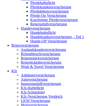
Pferdehaftpflicht
Pferdekrankenversicherung
Pferdelebensversicherung
Pferde-Op Versicherung
Kurzfristige Pferdeversicherung
Reiterunfallversicherung
Hundeversicherung
Hundehaftpflicht
Hundekrankenversicherung – Teil 1
Hunde-OP Versicherung
Reiseversicherung
Auslandskrankenversicherung
Reiseabbruchversicherung
Reisegepäckversicherung
Reiserücktrittsversicherung
Work & Travel Versicherung
Kfz
Anhängerversicherung
Autoversicherung
Insassenunfallversicherung
Kfz-Haftpflicht
Kfz-Schutzbrief
Kfz-Versicherung Vergleich
LKW-Versicherung
Mofaversicherung