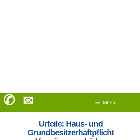
Springe
zum
Inhalt
✆
✉
Menü
Urteile: Haus- und
Grundbesitzerhaftpflicht