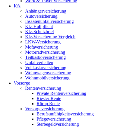
Work & Travel Versicherung
Kfz
Anhängerversicherung
Autoversicherung
Insassenunfallversicherung
Kfz-Haftpflicht
Kfz-Schutzbrief
Kfz-Versicherung Vergleich
LKW-Versicherung
Mofaversicherung
Motorradversicherung
Teilkaskoversicherung
Unfallverhalten
Vollkaskoversicherung
Wohnwagenversicherung
Wohnmobilversicherung
Vorsorge
Rentenversicherung
Private Rentenversicherung
Riester-Rente
Rürup Rente
Vorsorgeversicherung
Berufsunfähigkeitsversicherung
Pflegeversicherung
Sterbegeldversicherung