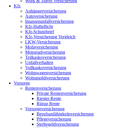
Work & Travel Versicherung
Kfz
Anhängerversicherung
Autoversicherung
Insassenunfallversicherung
Kfz-Haftpflicht
Kfz-Schutzbrief
Kfz-Versicherung Vergleich
LKW-Versicherung
Mofaversicherung
Motorradversicherung
Teilkaskoversicherung
Unfallverhalten
Vollkaskoversicherung
Wohnwagenversicherung
Wohnmobilversicherung
Vorsorge
Rentenversicherung
Private Rentenversicherung
Riester-Rente
Rürup Rente
Vorsorgeversicherung
Berufsunfähigkeitsversicherung
Pflegeversicherung
Sterbegeldversicherung